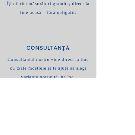
Îți oferim măsurători gratuite, direct la
tine acasă – fără obligații.
CONSULTANȚĂ
Consultantul nostru vine direct la tine
cu toate mostrele și te ajută să alegi
varianta potrivită, pe loc.
MONTAJ
Echipa noastră de montaj este gata să
te ajute, indiferent ce tip de jaluzele
alegi.